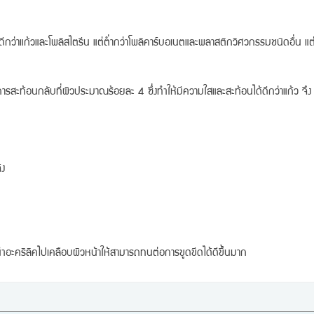
ว่าแก้วและโพลิสไตรีน แต่ต่ำกว่าโพลิคาร์บอเนตและพลาสติกวิศวกรรมชนิดอื่น แต่
การสะท้อนกลับที่ผิวประมาณร้อยละ 4 ซึ่งทำให้มีความใสและสะท้อนได้ดีกว่าแก้ว จึง
้ง
ถนำอะคริลิคไปเคลือบผิวหน้าให้สามารถทนต่อการขูดขีดได้ดีขึ้นมาก