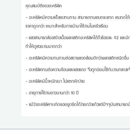
คุณสมบัติของอะคริลิค
- อะคริลิคมีความแข็งแรงทนทาน สามารถทนแรงกระแทก แรงกดได้ดีก
ราคาถูกกว่า เหมาะสำหรับการนำมาใช้งานในครัวเรือน
- แสงสามารถส่องสว่างเนื้อพลาสติกอะคริลิคได้ถึงร้อยละ 92 และมี
ทำให้ดูสวยงามมากกว่า
- อะคริลิคมีความทนทานต่อสภาพแวดล้อมดีกว่าพลาสติกชนิดอื่น
- อะคริลิคทนต่อความร้อนและแสงแดด จึงถูกนิยมใช้กับงานกลางแจ
- อะคริลิคมีน้ำหนักเบา ไม่แตกหักง่าย
- อายุการใช้งานยาวนานกว่า 10 ปี
- แม้ว่าอะคริลิคจะเกิดรอยขูดขีดได้ง่ายกว่าแก้วแต่ปัจจุบันสามาร